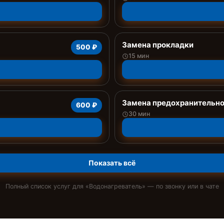
Замена прокладки
500 ₽
15 мин
Замена предохранительно
600 ₽
30 мин
Показать всё
Полный список услуг для «
Водонагреватель
» — по звонку или в чате