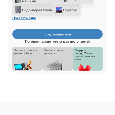
машина
Водонагреватель
Ноутбук
Показать еще
Следующий шаг
По окончанию теста вы получаете:
Расчет стоимости
Расчет сроков
Подарок:
ремонта Haier
ремонта
скидку
25%
на
ремонт техники
Haier