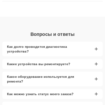
ремонта после залития и восстановления данных. Благодаря
высокой квалификации и ответственному подходу клиенты
получают быстрый, качественный ремонт и понятные
объяснения по результатам диагностики.
Вопросы и ответы
Как долго проводится диагностика
+
устройства?
+
Какие устройства вы ремонтируете?
Какое оборудование используется для
+
ремонта?
+
Как можно узнать статус моего заказа?