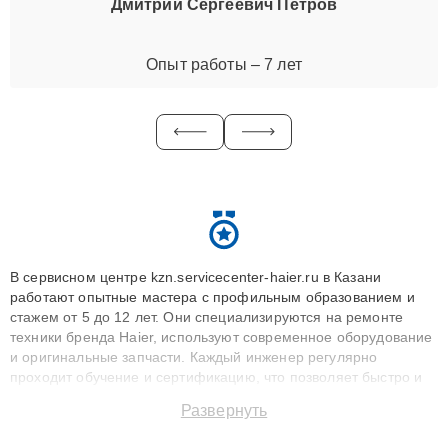
Дмитрий Сергеевич Петров
Опыт работы – 7 лет
В сервисном центре kzn.servicecenter-haier.ru в Казани
работают опытные мастера с профильным образованием и
стажем от 5 до 12 лет. Они специализируются на ремонте
техники бренда Haier, используют современное оборудование
и оригинальные запчасти. Каждый инженер регулярно
проходит обучение и сертификацию, что позволяет быстро и
точноdiagnostikировать поломки и восстанавливать технику с
Развернуть
сохранением гарантии до 3 лет. Наши мастера решают
сложные случаи: от замены матриц и материнских плат до