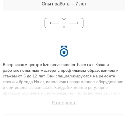
Опыт работы – 7 лет
В сервисном центре kzn.servicecenter-haier.ru в Казани
работают опытные мастера с профильным образованием и
стажем от 5 до 12 лет. Они специализируются на ремонте
техники бренда Haier, используют современное оборудование
и оригинальные запчасти. Каждый инженер регулярно
проходит обучение и сертификацию, что позволяет быстро и
точноdiagnostikировать поломки и восстанавливать технику с
Развернуть
сохранением гарантии до 3 лет. Наши мастера решают
сложные случаи: от замены матриц и материнских плат до
ремонта после залития и восстановления данных. Благодаря
высокой квалификации и ответственному подходу клиенты
получают быстрый, качественный ремонт и понятные