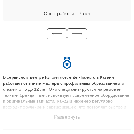
Опыт работы – 7 лет
В сервисном центре kzn.servicecenter-haier.ru в Казани
работают опытные мастера с профильным образованием и
стажем от 5 до 12 лет. Они специализируются на ремонте
техники бренда Haier, используют современное оборудование
и оригинальные запчасти. Каждый инженер регулярно
проходит обучение и сертификацию, что позволяет быстро и
точноdiagnostikировать поломки и восстанавливать технику с
Развернуть
сохранением гарантии до 3 лет. Наши мастера решают
сложные случаи: от замены матриц и материнских плат до
ремонта после залития и восстановления данных. Благодаря