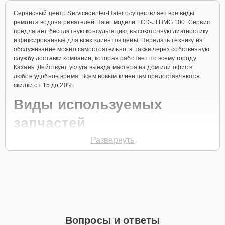
Сервисный центр Servicecenter-Haier осуществляет все виды
ремонта водонагревателей Haier модели FCD-JTHMG 100. Сервис
предлагает бесплатную консультацию, высокоточную диагностику
и фиксированные для всех клиентов цены. Передать технику на
обслуживание можно самостоятельно, а также через собственную
службу доставки компании, которая работает по всему городу
Казань. Действует услуга выезда мастера на дом или офис в
любое удобное время. Всем новым клиентам предоставляются
скидки от 15 до 20%.
Виды используемых
запчастей
Развернуть
Для ремонта водонагревателя модели FCD-JTHMG 100
предлагаются как оригинальные комплектующие бренда Haier, так
и качественные аналоги фирменных деталей. Выбор варианта
запчастей или качества аналогичных комплектующих всегда
остается за клиентом.
Как определиться с выбором запчастей:
Если устройство свежей модели и есть планы на
Вопросы и ответы
активное использование устройства дольше