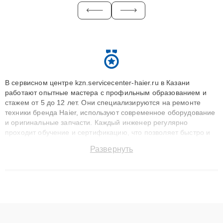
В сервисном центре kzn.servicecenter-haier.ru в Казани
работают опытные мастера с профильным образованием и
стажем от 5 до 12 лет. Они специализируются на ремонте
техники бренда Haier, используют современное оборудование
и оригинальные запчасти. Каждый инженер регулярно
проходит обучение и сертификацию, что позволяет быстро и
точноdiagnostikировать поломки и восстанавливать технику с
Развернуть
сохранением гарантии до 3 лет. Наши мастера решают
сложные случаи: от замены матриц и материнских плат до
ремонта после залития и восстановления данных. Благодаря
высокой квалификации и ответственному подходу клиенты
получают быстрый, качественный ремонт и понятные
объяснения по результатам диагностики.