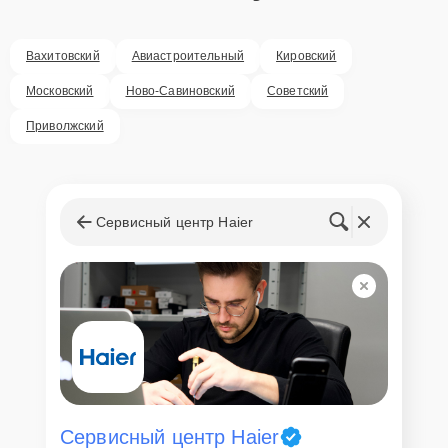
оперативного решения любых вопросов. В среднем, ремонт
занимает не более трех часов, поэтому в большинстве случаев
клиент сможет забрать свой гаджет в этот же день. При
Вахитовский
Авиастроительный
Кировский
необходимости предоставляется услуга экспресс-ремонта.
Московский
Ново-Савиновский
Советский
Внимание! Устройство отправляется на ремонт только после
согласования вариантов запчастей и стоимости ремонта с
Приволжский
клиентом. Стоимость ремонта фиксируется и не может быть
изменена в процессе или после завершения работ.
Доставка или выезд
мастера
Сервисный центр Haier
Если у клиента нет времени или возможности для перемещения
крупногабаритной техники, он может заказать курьерскую
доставку или услугу выезда мастера. Специалист приедет в
удобное место и время, проведет тщательную диагностику и при
наличии оборудования осуществит оперативный ремонт.
Как приехать в сервисный
центр
Сервисный центр Haier