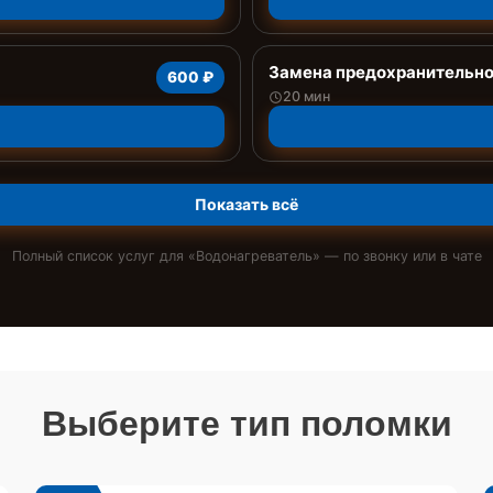
Замена предохранительно
600 ₽
20 мин
Показать всё
Полный список услуг для «
Водонагреватель
» — по звонку или в чате
Выберите тип поломки