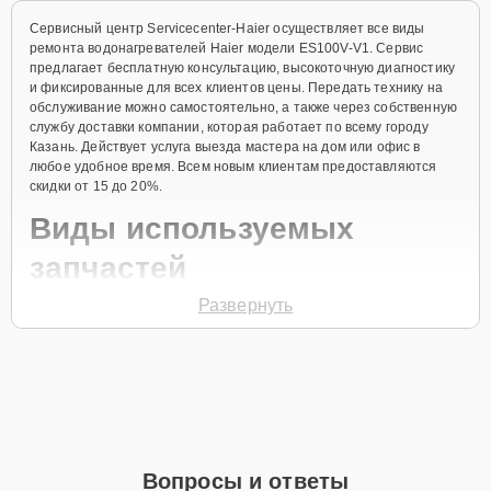
Сервисный центр Servicecenter-Haier осуществляет все виды
ремонта водонагревателей Haier модели ES100V-V1. Сервис
предлагает бесплатную консультацию, высокоточную диагностику
и фиксированные для всех клиентов цены. Передать технику на
обслуживание можно самостоятельно, а также через собственную
службу доставки компании, которая работает по всему городу
Казань. Действует услуга выезда мастера на дом или офис в
любое удобное время. Всем новым клиентам предоставляются
скидки от 15 до 20%.
Виды используемых
запчастей
Развернуть
Для ремонта водонагревателя модели ES100V-V1 предлагаются
как оригинальные комплектующие бренда Haier, так и
качественные аналоги фирменных деталей. Выбор варианта
запчастей или качества аналогичных комплектующих всегда
остается за клиентом.
Как определиться с выбором запчастей:
Если устройство свежей модели и есть планы на
Вопросы и ответы
активное использование устройства дольше