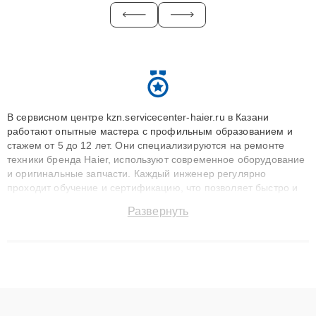
В сервисном центре kzn.servicecenter-haier.ru в Казани
работают опытные мастера с профильным образованием и
стажем от 5 до 12 лет. Они специализируются на ремонте
техники бренда Haier, используют современное оборудование
и оригинальные запчасти. Каждый инженер регулярно
проходит обучение и сертификацию, что позволяет быстро и
точноdiagnostikировать поломки и восстанавливать технику с
Развернуть
сохранением гарантии до 3 лет. Наши мастера решают
сложные случаи: от замены матриц и материнских плат до
ремонта после залития и восстановления данных. Благодаря
высокой квалификации и ответственному подходу клиенты
получают быстрый, качественный ремонт и понятные
объяснения по результатам диагностики.