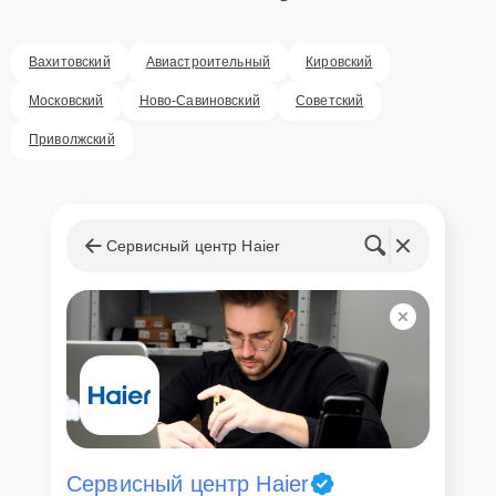
оперативного решения любых вопросов. В среднем, ремонт
занимает не более трех часов, поэтому в большинстве случаев
клиент сможет забрать свой гаджет в этот же день. При
Вахитовский
Авиастроительный
Кировский
необходимости предоставляется услуга экспресс-ремонта.
Московский
Ново-Савиновский
Советский
Внимание! Устройство отправляется на ремонт только после
согласования вариантов запчастей и стоимости ремонта с
Приволжский
клиентом. Стоимость ремонта фиксируется и не может быть
изменена в процессе или после завершения работ.
Доставка или выезд
мастера
Сервисный центр Haier
Если у клиента нет времени или возможности для перемещения
крупногабаритной техники, он может заказать курьерскую
доставку или услугу выезда мастера. Специалист приедет в
удобное место и время, проведет тщательную диагностику и при
наличии оборудования осуществит оперативный ремонт.
Как приехать в сервисный
центр
Сервисный центр Haier