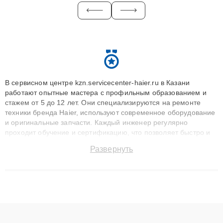
В сервисном центре kzn.servicecenter-haier.ru в Казани
работают опытные мастера с профильным образованием и
стажем от 5 до 12 лет. Они специализируются на ремонте
техники бренда Haier, используют современное оборудование
и оригинальные запчасти. Каждый инженер регулярно
проходит обучение и сертификацию, что позволяет быстро и
точноdiagnostikировать поломки и восстанавливать технику с
Развернуть
сохранением гарантии до 3 лет. Наши мастера решают
сложные случаи: от замены матриц и материнских плат до
ремонта после залития и восстановления данных. Благодаря
высокой квалификации и ответственному подходу клиенты
получают быстрый, качественный ремонт и понятные
объяснения по результатам диагностики.