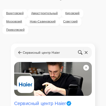
оперативного решения любых вопросов. В среднем, ремонт
занимает не более трех часов, поэтому в большинстве случаев
клиент сможет забрать свой гаджет в этот же день. При
Вахитовский
Авиастроительный
Кировский
необходимости предоставляется услуга экспресс-ремонта.
Московский
Ново-Савиновский
Советский
Внимание! Устройство отправляется на ремонт только после
согласования вариантов запчастей и стоимости ремонта с
Приволжский
клиентом. Стоимость ремонта фиксируется и не может быть
изменена в процессе или после завершения работ.
Доставка или выезд
мастера
Сервисный центр Haier
Если у клиента нет времени или возможности для перемещения
крупногабаритной техники, он может заказать курьерскую
доставку или услугу выезда мастера. Специалист приедет в
удобное место и время, проведет тщательную диагностику и при
наличии оборудования осуществит оперативный ремонт.
Как приехать в сервисный
центр
Сервисный центр Haier