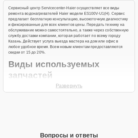
Сервисный центр Servicecenter-Haier осуществляет все виды
ремонта водонагревателей Haier модели ES100V-U1(H). Сервис
предлагает бесплатную консультацию, высокоточную диагностику
и фиксированные для всех клиентов цены. Передать технику на
обслуживание можно самостоятельно, а также через собственную
службу доставки компании, которая работает по всему городу
Казань. Действует услуга выезда мастера на дом или офис в
любое удобное время. Всем новым клиентам предоставляются
скидки от 15 до 20%.
Виды используемых
запчастей
Развернуть
Для ремонта водонагревателя модели ES100V-U1(H)
предлагаются как оригинальные комплектующие бренда Haier, так
и качественные аналоги фирменных деталей. Выбор варианта
запчастей или качества аналогичных комплектующих всегда
остается за клиентом.
Как определиться с выбором запчастей:
Если устройство свежей модели и есть планы на
Вопросы и ответы
активное использование устройства дольше