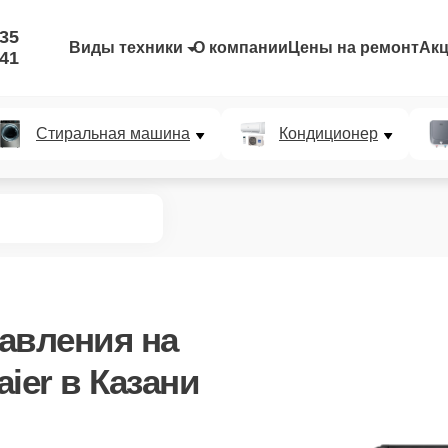
-35
Виды техники
О компании
Цены на ремонт
Ак
-41
Стиральная машина
Кондиционер
равления
на
ier в Казани