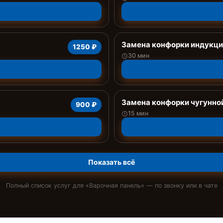
Замена конфорки индукц
1250 ₽
30 мин
Замена конфорки чугунно
900 ₽
15 мин
Показать всё
Полный список услуг для «
Варочная панель
» — по звонку или в чате