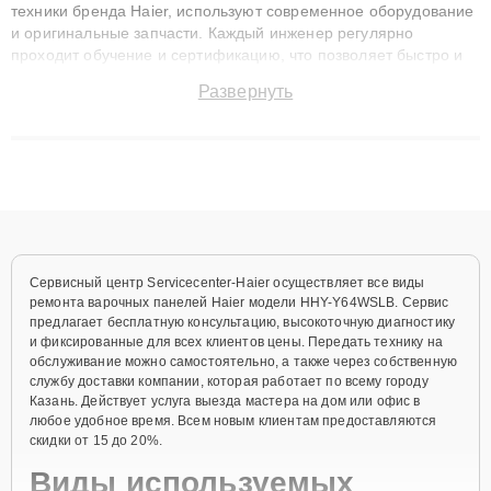
техники бренда Haier, используют современное оборудование
и оригинальные запчасти. Каждый инженер регулярно
проходит обучение и сертификацию, что позволяет быстро и
точноdiagnostikировать поломки и восстанавливать технику с
Развернуть
сохранением гарантии до 3 лет. Наши мастера решают
сложные случаи: от замены матриц и материнских плат до
ремонта после залития и восстановления данных. Благодаря
высокой квалификации и ответственному подходу клиенты
получают быстрый, качественный ремонт и понятные
объяснения по результатам диагностики.
Сервисный центр Servicecenter-Haier осуществляет все виды
ремонта варочных панелей Haier модели HHY-Y64WSLB. Сервис
предлагает бесплатную консультацию, высокоточную диагностику
и фиксированные для всех клиентов цены. Передать технику на
обслуживание можно самостоятельно, а также через собственную
службу доставки компании, которая работает по всему городу
Казань. Действует услуга выезда мастера на дом или офис в
любое удобное время. Всем новым клиентам предоставляются
скидки от 15 до 20%.
Виды используемых