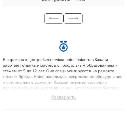
В сервисном центре kzn.servicecenter-haier.ru в Казани
работают опытные мастера с профильным образованием и
стажем от 5 до 12 лет. Они специализируются на ремонте
техники бренда Haier, используют современное оборудование
и оригинальные запчасти. Каждый инженер регулярно
проходит обучение и сертификацию, что позволяет быстро и
точноdiagnostikировать поломки и восстанавливать технику с
Развернуть
сохранением гарантии до 3 лет. Наши мастера решают
сложные случаи: от замены матриц и материнских плат до
ремонта после залития и восстановления данных. Благодаря
высокой квалификации и ответственному подходу клиенты
получают быстрый, качественный ремонт и понятные