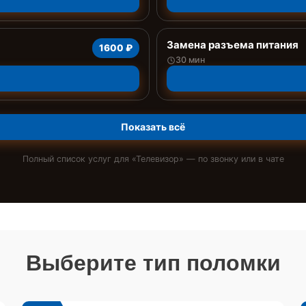
Замена разъема питания
1600 ₽
30 мин
Показать всё
Полный список услуг для «
Телевизор
» — по звонку или в чате
Выберите тип поломки