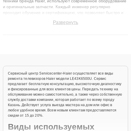
техники бренда Haier, используют современное оборудование
и оригинальные запчасти. Каждый инженер регулярно
проходит обучение и сертификацию, что позволяет быстро и
точноdiagnostikировать поломки и восстанавливать технику с
Развернуть
сохранением гарантии до 3 лет. Наши мастера решают
сложные случаи: от замены матриц и материнских плат до
ремонта после залития и восстановления данных. Благодаря
высокой квалификации и ответственному подходу клиенты
получают быстрый, качественный ремонт и понятные
объяснения по результатам диагностики.
Сервисный центр Servicecenter-Haier осуществляет все виды
ремонта телевизоров Haier модели LE43K6500U. Сервис
предлагает бесплатную консультацию, высокоточную диагностику
и фиксированные для всех клиентов цены. Передать технику на
обслуживание можно самостоятельно, а также через собственную
службу доставки компании, которая работает по всему городу
Казань. Действует услуга выезда мастера на дом или офис в
любое удобное время. Всем новым клиентам предоставляются
скидки от 15 до 20%.
Виды используемых