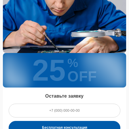
гарантии
Каждому клиенту предоставляется гарантия сервиса, которая
распространяется на все виды ремонта, а также на все
используемые запчасти. Гарантия включает в себя срочную
обработку гарантийных случаев и постгарантийное обслуживание.
При гарантийном случае наш сервис установит новые запчасти и
обновит программное обеспечение совершенно бесплатно. Более
подробную информацию можно получить в разделе
Гарантии
.
Наличие запчастей и их
25
%
качество
OFF
Компания располагает собственными складами для получения
быстрого доступа к более 3 000 запчастям (оригинальные и
качественные аналоги). Клиенты нашего сервиса не ожидают
поступления запчастей, мастера приступают к ремонту сразу
Оставьте заявку
после получения и диагностирования устройства.
Стоимость услуг и
запчастей
Бесплатная консультация