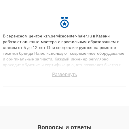
В сервисном центре kzn.servicecenter-haier.ru в Казани
работают опытные мастера с профильным образованием и
стажем от 5 до 12 лет. Они специализируются на ремонте
техники бренда Haier, используют современное оборудование
и оригинальные запчасти. Каждый инженер регулярно
проходит обучение и сертификацию, что позволяет быстро и
точноdiagnostikировать поломки и восстанавливать технику с
Развернуть
сохранением гарантии до 3 лет. Наши мастера решают
сложные случаи: от замены матриц и материнских плат до
ремонта после залития и восстановления данных. Благодаря
высокой квалификации и ответственному подходу клиенты
получают быстрый, качественный ремонт и понятные
объяснения по результатам диагностики.
Вопросы и ответы