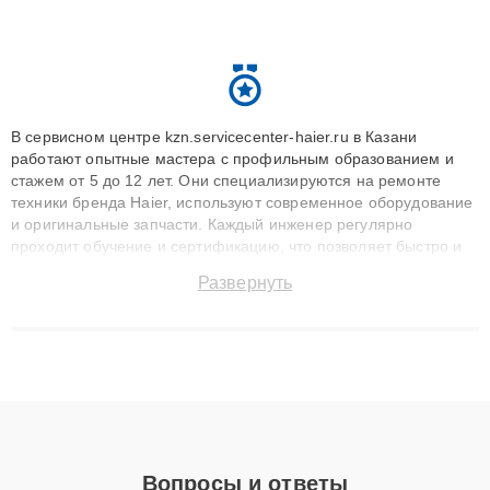
В сервисном центре kzn.servicecenter-haier.ru в Казани
работают опытные мастера с профильным образованием и
стажем от 5 до 12 лет. Они специализируются на ремонте
техники бренда Haier, используют современное оборудование
и оригинальные запчасти. Каждый инженер регулярно
проходит обучение и сертификацию, что позволяет быстро и
точноdiagnostikировать поломки и восстанавливать технику с
Развернуть
сохранением гарантии до 3 лет. Наши мастера решают
сложные случаи: от замены матриц и материнских плат до
ремонта после залития и восстановления данных. Благодаря
высокой квалификации и ответственному подходу клиенты
получают быстрый, качественный ремонт и понятные
объяснения по результатам диагностики.
Вопросы и ответы