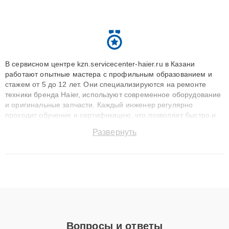
В сервисном центре kzn.servicecenter-haier.ru в Казани
работают опытные мастера с профильным образованием и
стажем от 5 до 12 лет. Они специализируются на ремонте
техники бренда Haier, используют современное оборудование
и оригинальные запчасти. Каждый инженер регулярно
проходит обучение и сертификацию, что позволяет быстро и
точноdiagnostikировать поломки и восстанавливать технику с
Развернуть
сохранением гарантии до 3 лет. Наши мастера решают
сложные случаи: от замены матриц и материнских плат до
ремонта после залития и восстановления данных. Благодаря
высокой квалификации и ответственному подходу клиенты
получают быстрый, качественный ремонт и понятные
объяснения по результатам диагностики.
Вопросы и ответы