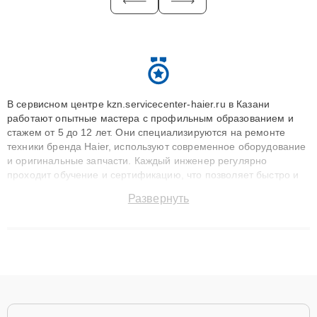
В сервисном центре kzn.servicecenter-haier.ru в Казани
работают опытные мастера с профильным образованием и
стажем от 5 до 12 лет. Они специализируются на ремонте
техники бренда Haier, используют современное оборудование
и оригинальные запчасти. Каждый инженер регулярно
проходит обучение и сертификацию, что позволяет быстро и
точноdiagnostikировать поломки и восстанавливать технику с
Развернуть
сохранением гарантии до 3 лет. Наши мастера решают
сложные случаи: от замены матриц и материнских плат до
ремонта после залития и восстановления данных. Благодаря
высокой квалификации и ответственному подходу клиенты
получают быстрый, качественный ремонт и понятные
объяснения по результатам диагностики.