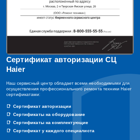
Сертификат авторизации СЦ
Haier
Наш сервисный центр обладает всеми необходимыми для
осуществления профессионального ремонта техники Haier
сертификатами:
Сертификат авторизации
Сертификаты на оборудование
Сертификаты на комплектующие
Сертификат у каждого специалиста