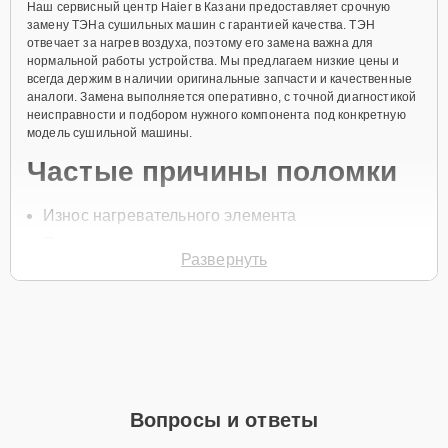
Наш сервисный центр Haier в Казани предоставляет срочную
замену ТЭНа сушильных машин с гарантией качества. ТЭН
отвечает за нагрев воздуха, поэтому его замена важна для
нормальной работы устройства. Мы предлагаем низкие цены и
всегда держим в наличии оригинальные запчасти и качественные
аналоги. Замена выполняется оперативно, с точной диагностикой
неисправности и подбором нужного компонента под конкретную
модель сушильной машины.
Частые причины поломки
Износ нагревательного элемента
Перегрев
Развернуть
Неправильная эксплуатация
Короткое замыкание
Нарушение изоляции проводки
Для заказа замены ТЭНа, позвоните по телефону +7 (843) 254-64-
35 или оставьте
Заявку на сайте
. Специалист перезвонит в
течение минуты для уточнения всех деталей и записи на ремонт.
Вопросы и ответы
Главные особенности