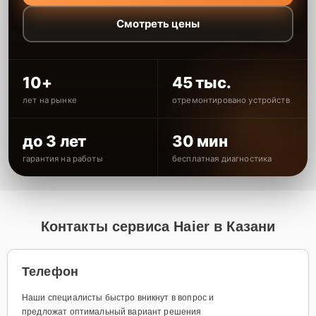
Смотреть цены
10+
45 тыс.
лет на рынке
отремонтировано устройств
до 3 лет
30 мин
гарантия на работы
бесплатная диагностика
Контакты сервиса Haier в Казани
Телефон
Наши специалисты быстро вникнут в вопрос и
предложат оптимальный вариант решения