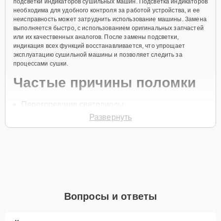
подсветки индикаторов сушильных машин. Подсветка индикаторов
необходима для удобного контроля за работой устройства, и ее
неисправность может затруднить использование машины. Замена
выполняется быстро, с использованием оригинальных запчастей
или их качественных аналогов. После замены подсветки,
индикация всех функций восстанавливается, что упрощает
эксплуатацию сушильной машины и позволяет следить за
процессами сушки.
Частые причины поломки
Перегоревшие светодиоды
Развернуть
Неисправность проводки
Попадание влаги
Перепады напряжения
Износ подсветки
Для записи на замену подсветки индикаторов позвоните по
телефону +7 (843) 254-64-35 или оставьте
Заявку на сайте
.
Вопросы и ответы
Специалист свяжется с вами в течение минуты для уточнения
всех деталей и записи на диагностику.