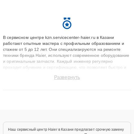
В сервисном центре kzn.servicecenter-haier.ru в Казани
работают опытные мастера с профильным образованием и
стажем от 5 до 12 лет. Они специализируются на ремонте
техники бренда Haier, используют современное оборудование
и оригинальные запчасти. Каждый инженер регулярно
проходит обучение и сертификацию, что позволяет быстро и
точноdiagnostikировать поломки и восстанавливать технику с
Развернуть
сохранением гарантии до 3 лет. Наши мастера решают
сложные случаи: от замены матриц и материнских плат до
ремонта после залития и восстановления данных. Благодаря
высокой квалификации и ответственному подходу клиенты
получают быстрый, качественный ремонт и понятные
объяснения по результатам диагностики.
Наш сервисный центр Haier в Казани предлагает срочную замену