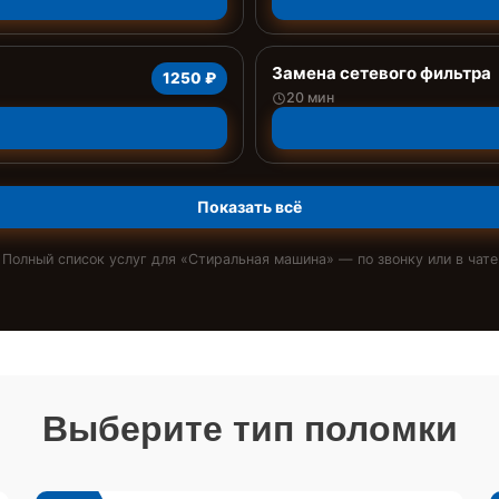
Замена сетевого фильтра
1250 ₽
20 мин
Показать всё
Полный список услуг для «
Стиральная машина
» — по звонку или в чате
Выберите тип поломки