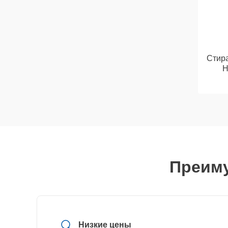
Стир
H
Преиму
Низкие цены