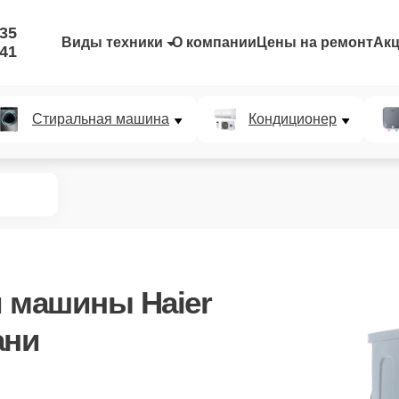
-35
Виды техники
О компании
Цены на ремонт
Ак
-41
Стиральная машина
Кондиционер
 машины Haier
ани