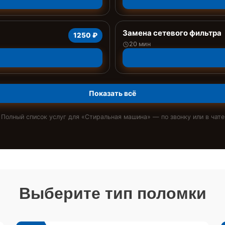
Замена сетевого фильтра
1250 ₽
20 мин
Показать всё
Полный список услуг для «
Стиральная машина
» — по звонку или в чате
Выберите тип поломки