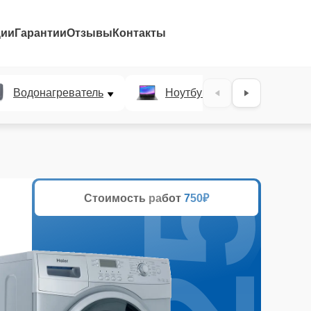
ции
Гарантии
Отзывы
Контакты
25%
Водонагреватель
Ноутбук
Духово
Стоимость работ
750₽