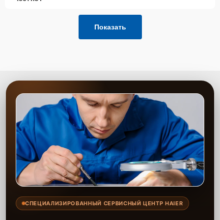
Позвонить по телефону горячей линии или
запросить обратный звонок через Форму заявки
для быстрого уточнения деталей.
Показать
Привезти устройство в ближайший центр или
передать аппарат курьеру службы доставки,
дождаться результатов диагностики и принять
решение.
Дождаться оповещения о готовности и забрать
устройство самостоятельно или воспользоваться
курьерской доставкой.
При необходимости клиент может воспользоваться услугой
вызова мастера для проведения диагностики и ремонта в
желаемом месте и удобное время.
Какие предоставляются
гарантии
Каждому клиенту предоставляется гарантия сервиса, которая
распространяется на все виды ремонта, а также на все
СПЕЦИАЛИЗИРОВАННЫЙ СЕРВИСНЫЙ ЦЕНТР HAIER
используемые запчасти. Гарантия включает в себя срочную
обработку гарантийных случаев и постгарантийное обслуживание.