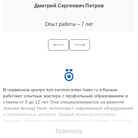
Дмитрий Сергеевич Петров
Опыт работы – 7 лет
В сервисном центре kzn.servicecenter-haier.ru в Казани
работают опытные мастера с профильным образованием и
стажем от 5 до 12 лет. Они специализируются на ремонте
техники бренда Haier, используют современное оборудование
и оригинальные запчасти. Каждый инженер регулярно
проходит обучение и сертификацию, что позволяет быстро и
точноdiagnostikировать поломки и восстанавливать технику с
Развернуть
сохранением гарантии до 3 лет. Наши мастера решают