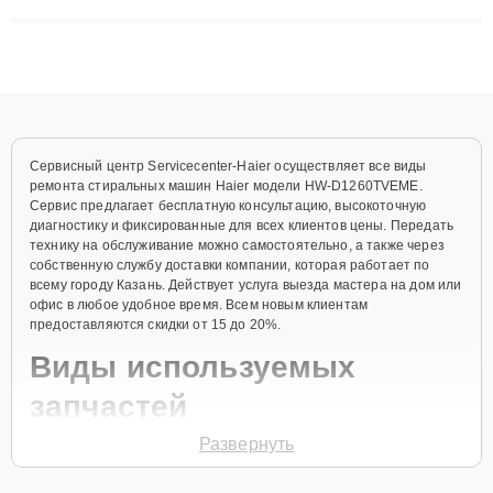
сложные случаи: от замены матриц и материнских плат до
ремонта после залития и восстановления данных. Благодаря
высокой квалификации и ответственному подходу клиенты
получают быстрый, качественный ремонт и понятные
объяснения по результатам диагностики.
Сервисный центр Servicecenter-Haier осуществляет все виды
ремонта стиральных машин Haier модели HW-D1260TVEME.
Сервис предлагает бесплатную консультацию, высокоточную
диагностику и фиксированные для всех клиентов цены. Передать
технику на обслуживание можно самостоятельно, а также через
собственную службу доставки компании, которая работает по
всему городу Казань. Действует услуга выезда мастера на дом или
офис в любое удобное время. Всем новым клиентам
предоставляются скидки от 15 до 20%.
Виды используемых
запчастей
Развернуть
Для ремонта стиральной машины модели HW-D1260TVEME
предлагаются как оригинальные комплектующие бренда Haier, так