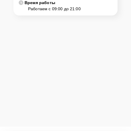
Время работы
D1260TVEME нужно просто оставить
Заявку на сайте
или
Работаем с 09:00 до 21:00
позвонить телефону горячей линии: +7 (843) 254-64-35. Наши
специалисты оперативно проконсультируют по всем необходимым
вопросам, запишут на диагностику, подскажут с вариантами
курьерской доставки или оформят выезд мастера в удобное время
и место.