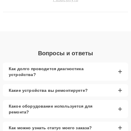
сохранением гарантии до 3 лет. Наши мастера решают
сложные случаи: от замены матриц и материнских плат до
ремонта после залития и восстановления данных. Благодаря
высокой квалификации и ответственному подходу клиенты
получают быстрый, качественный ремонт и понятные
объяснения по результатам диагностики.
Вопросы и ответы
Как долго проводится диагностика
+
устройства?
+
Какие устройства вы ремонтируете?
Какое оборудование используется для
+
ремонта?
+
Как можно узнать статус моего заказа?