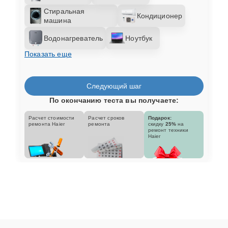
Стиральная
Кондиционер
машина
Водонагреватель
Ноутбук
Показать еще
Следующий шаг
По окончанию теста вы получаете:
Расчет стоимости
Расчет сроков
Подарок:
ремонта Haier
ремонта
скидку
25%
на
ремонт техники
Haier