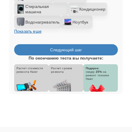
Стиральная
Кондиционер
машина
Водонагреватель
Ноутбук
Показать еще
Следующий шаг
По окончанию теста вы получаете:
Расчет стоимости
Расчет сроков
Подарок:
ремонта Haier
ремонта
скидку
25%
на
ремонт техники
Haier