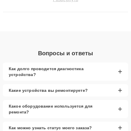
сохранением гарантии до 3 лет. Наши мастера решают
сложные случаи: от замены матриц и материнских плат до
ремонта после залития и восстановления данных. Благодаря
высокой квалификации и ответственному подходу клиенты
получают быстрый, качественный ремонт и понятные
объяснения по результатам диагностики.
Вопросы и ответы
Как долго проводится диагностика
+
устройства?
+
Какие устройства вы ремонтируете?
Какое оборудование используется для
+
ремонта?
+
Как можно узнать статус моего заказа?