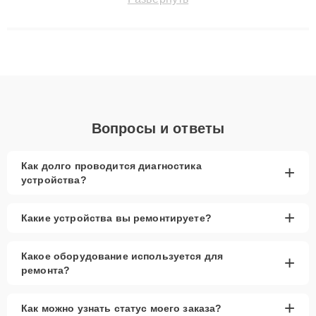
сохранением гарантии до 3 лет. Наши мастера решают
сложные случаи: от замены матриц и материнских плат до
ремонта после залития и восстановления данных. Благодаря
высокой квалификации и ответственному подходу клиенты
получают быстрый, качественный ремонт и понятные
объяснения по результатам диагностики.
Вопросы и ответы
Как долго проводится диагностика
+
устройства?
+
Какие устройства вы ремонтируете?
Какое оборудование используется для
+
ремонта?
+
Как можно узнать статус моего заказа?