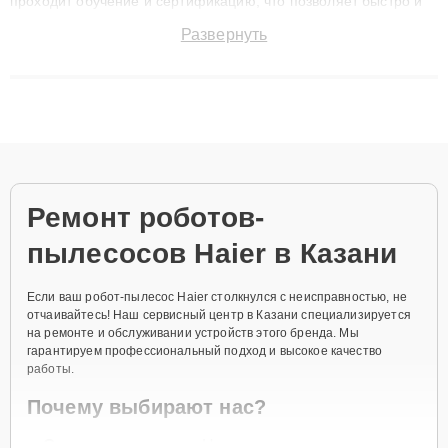
проходит обучение и сертификацию, что позволяет быстро и
точноdiagnostikировать поломки и восстанавливать технику с
Развернуть
сохранением гарантии до 3 лет. Наши мастера решают
сложные случаи: от замены матриц и материнских плат до
ремонта после залития и восстановления данных. Благодаря
высокой квалификации и ответственному подходу клиенты
получают быстрый, качественный ремонт и понятные
объяснения по результатам диагностики.
Ремонт роботов-
пылесосов Haier в Казани
Если ваш робот-пылесос Haier столкнулся с неисправностью, не
отчаивайтесь! Наш сервисный центр в Казани специализируется
на ремонте и обслуживании устройств этого бренда. Мы
гарантируем профессиональный подход и высокое качество
работы.
Почему выбирают нас?
Опытные мастера:
Наши специалисты