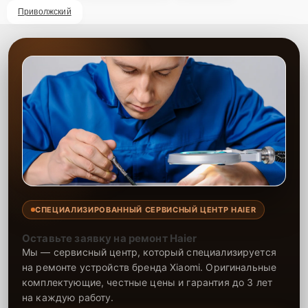
Свяжитесь с нами и заказывайте
Приволжский
ремонт
Если ваш робот-пылесос Haier нуждается в ремонте,
обращайтесь к нам. Для заказа услуг по ремонту, свяжитесь с нами
по телефону
+7 (843) 254-64-35
или посетите наш офис по
адресу: улица Чехова, 9. Наши специалисты быстро и качественно
восстановят ваш робот-пылесос Haier!
СПЕЦИАЛИЗИРОВАННЫЙ СЕРВИСНЫЙ ЦЕНТР HAIER
Оставьте заявку на ремонт Haier
Мы — сервисный центр, который специализируется
на ремонте устройств бренда Xiaomi. Оригинальные
комплектующие, честные цены и гарантия до 3 лет
на каждую работу.