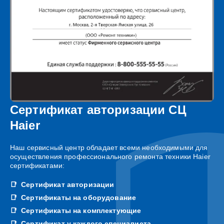
Сертификат авторизации СЦ
Haier
Наш сервисный центр обладает всеми необходимыми для
осуществления профессионального ремонта техники Haier
сертификатами:
Сертификат авторизации
Сертификаты на оборудование
Сертификаты на комплектующие
Сертификат у каждого специалиста