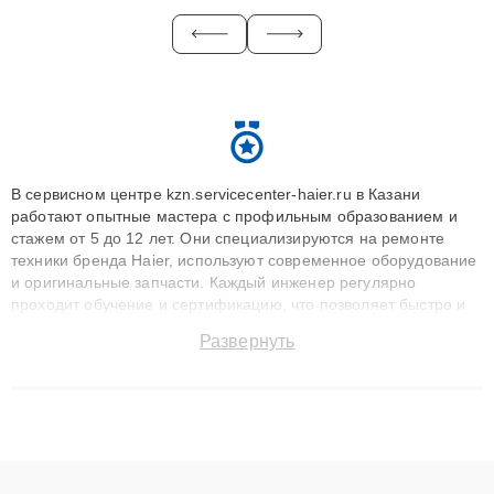
В сервисном центре kzn.servicecenter-haier.ru в Казани
работают опытные мастера с профильным образованием и
стажем от 5 до 12 лет. Они специализируются на ремонте
техники бренда Haier, используют современное оборудование
и оригинальные запчасти. Каждый инженер регулярно
проходит обучение и сертификацию, что позволяет быстро и
точноdiagnostikировать поломки и восстанавливать технику с
Развернуть
сохранением гарантии до 3 лет. Наши мастера решают
сложные случаи: от замены матриц и материнских плат до
ремонта после залития и восстановления данных. Благодаря
высокой квалификации и ответственному подходу клиенты
получают быстрый, качественный ремонт и понятные
объяснения по результатам диагностики.