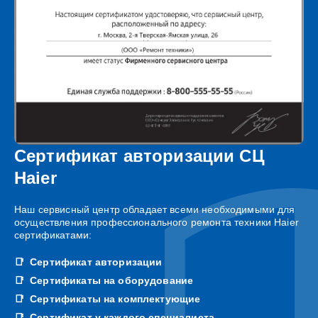
Сертификат авторизации СЦ
Haier
Наш сервисный центр обладает всеми необходимыми для
осуществления профессионального ремонта техники Haier
сертификатами:
Сертификат авторизации
Сертификаты на оборудование
Сертификаты на комплектующие
Сертификат у каждого специалиста