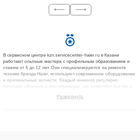
В сервисном центре kzn.servicecenter-haier.ru в Казани
работают опытные мастера с профильным образованием и
стажем от 5 до 12 лет. Они специализируются на ремонте
техники бренда Haier, используют современное оборудование
и оригинальные запчасти. Каждый инженер регулярно
проходит обучение и сертификацию, что позволяет быстро и
точноdiagnostikировать поломки и восстанавливать технику с
Развернуть
сохранением гарантии до 3 лет. Наши мастера решают
сложные случаи: от замены матриц и материнских плат до
ремонта после залития и восстановления данных. Благодаря
высокой квалификации и ответственному подходу клиенты
получают быстрый, качественный ремонт и понятные
объяснения по результатам диагностики.