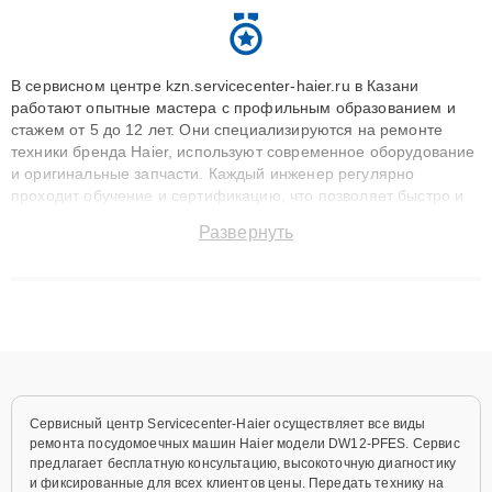
В сервисном центре kzn.servicecenter-haier.ru в Казани
работают опытные мастера с профильным образованием и
стажем от 5 до 12 лет. Они специализируются на ремонте
техники бренда Haier, используют современное оборудование
и оригинальные запчасти. Каждый инженер регулярно
проходит обучение и сертификацию, что позволяет быстро и
точноdiagnostikировать поломки и восстанавливать технику с
Развернуть
сохранением гарантии до 3 лет. Наши мастера решают
сложные случаи: от замены матриц и материнских плат до
ремонта после залития и восстановления данных. Благодаря
высокой квалификации и ответственному подходу клиенты
получают быстрый, качественный ремонт и понятные
объяснения по результатам диагностики.
Сервисный центр Servicecenter-Haier осуществляет все виды
ремонта посудомоечных машин Haier модели DW12-PFES. Сервис
предлагает бесплатную консультацию, высокоточную диагностику
и фиксированные для всех клиентов цены. Передать технику на