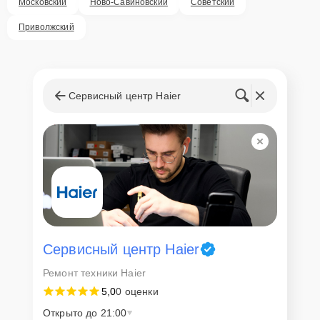
Московский
Ново-Савиновский
Советский
Внимание! Устройство отправляется на ремонт только после
согласования вариантов запчастей и стоимости ремонта с
Приволжский
клиентом. Стоимость ремонта фиксируется и не может быть
изменена в процессе или после завершения работ.
Доставка или выезд
мастера
Сервисный центр Haier
Если у клиента нет времени или возможности для перемещения
крупногабаритной техники, он может заказать курьерскую
доставку или услугу выезда мастера. Специалист приедет в
удобное место и время, проведет тщательную диагностику и при
наличии оборудования осуществит оперативный ремонт.
Как приехать в сервисный
центр
Сервисный центр Haier
Клиент может самостоятельно привезти устройство на
Ремонт техники Haier
диагностику и ремонт. Для этого нужно позвонить по телефону
5,0
0 оценки
горячей линии или оставить заявку, согласовать удобное время и
подъехать по адресу: г. Казань, улица Чехова, 9.
Открыто до 21:00