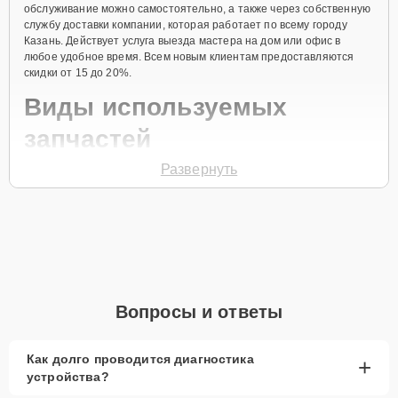
обслуживание можно самостоятельно, а также через собственную
службу доставки компании, которая работает по всему городу
Казань. Действует услуга выезда мастера на дом или офис в
любое удобное время. Всем новым клиентам предоставляются
скидки от 15 до 20%.
Виды используемых
запчастей
Развернуть
Для ремонта посудомоечной машины модели DW12-PFES
предлагаются как оригинальные комплектующие бренда Haier, так
и качественные аналоги фирменных деталей. Выбор варианта
запчастей или качества аналогичных комплектующих всегда
остается за клиентом.
Как определиться с выбором запчастей:
Если устройство свежей модели и есть планы на
Вопросы и ответы
активное использование устройства дольше
года, рекомендуется выбор оригинальных
запчастей.
Как долго проводится диагностика
+
устройства?
При наличии планов в скором времени заменить
устройство на более современное, лучше