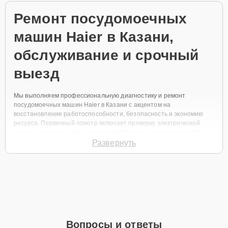
Ремонт посудомоечных
машин Haier в Казани,
обслуживание и срочный
выезд
Мы выполняем профессиональную диагностику и ремонт
посудомоечных машин Haier в Казани с акцентом на
восстановление работоспособности, безопасность и экономию
ресурса. Первичный осмотр включает проверку электрической
части, узла подачи воды и насосной группы, после чего мастер
аккуратно согласует объём работ и ориентировочную стоимость.
Развернуть
Диагностика и частые
поломки
Диагностика выполняется на месте или в мастерской в
зависимости от сложности и состояния техники. Диагностика от 30
минут, стоимость от 500 ₽, при дальнейшем ремонте цена
Вопросы и ответы