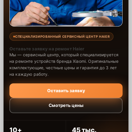
поломок чаще связаны с жёсткой водой, механическими
повреждениями и нарушением правил эксплуатации. Для
увеличения срока службы рекомендуем устанавливать умягчитель
воды, регулярно очищать фильтры и не перегружать корзины
острыми предметами.
Для оперативного согласования ремонта и выезда мастера
звоните по номеру
+7 (843) 254-64-35
или привозите технику по
СПЕЦИАЛИЗИРОВАННЫЙ СЕРВИСНЫЙ ЦЕНТР HAIER
адресу улица Чехова, 9. Запишитесь на диагностику, и мы
подготовим детальную смету перед началом работ.
Оставьте заявку на ремонт Haier
Мы — сервисный центр, который специализируется
на ремонте устройств бренда Xiaomi. Оригинальные
комплектующие, честные цены и гарантия до 3 лет
на каждую работу.
Оставить заявку
Смотреть цены
10+
45 тыс.