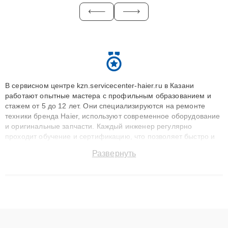
В сервисном центре kzn.servicecenter-haier.ru в Казани
работают опытные мастера с профильным образованием и
стажем от 5 до 12 лет. Они специализируются на ремонте
техники бренда Haier, используют современное оборудование
и оригинальные запчасти. Каждый инженер регулярно
проходит обучение и сертификацию, что позволяет быстро и
точноdiagnostikировать поломки и восстанавливать технику с
Развернуть
сохранением гарантии до 3 лет. Наши мастера решают
сложные случаи: от замены матриц и материнских плат до
ремонта после залития и восстановления данных. Благодаря
высокой квалификации и ответственному подходу клиенты
получают быстрый, качественный ремонт и понятные
объяснения по результатам диагностики.