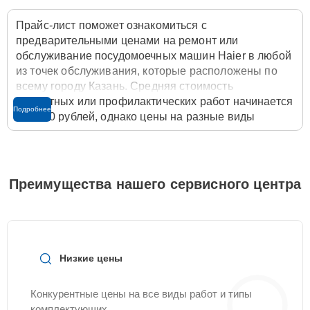
Прайс-лист поможет ознакомиться с
предварительными ценами на ремонт или
обслуживание посудомоечных машин Haier в любой
из точек обслуживания, которые расположены по
всему городу Казань. Средняя стоимость
ремонтных или профилактических работ начинается
Подробнее
от 1600 рублей, однако цены на разные виды
комплектующих могут различаться. Полную
стоимость работ с учётом запчастей или расходных
материалов необходимо уточнять со специалистом
службы заботы о клиентах. Для расчета итоговой
Преимущества нашего сервисного центра
стоимости ремонта посудомоечной машины
достаточно позвонить по телефону горячей линии
+7 (843) 254-64-35
или оставить заявку на нашем
сайте Servicecenter-Haier.
Низкие цены
Конкурентные цены на все виды работ и типы
комплектующих