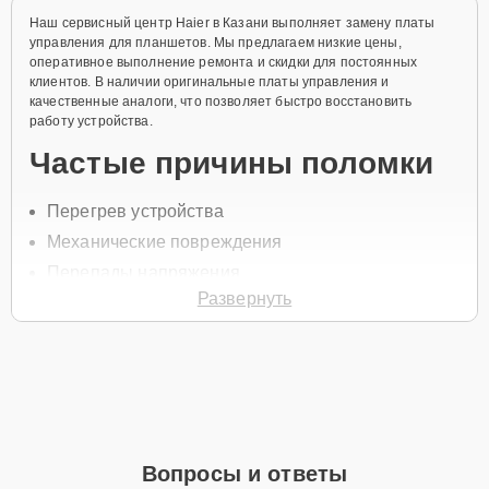
Наш сервисный центр Haier в Казани выполняет замену платы
управления для планшетов. Мы предлагаем низкие цены,
оперативное выполнение ремонта и скидки для постоянных
клиентов. В наличии оригинальные платы управления и
качественные аналоги, что позволяет быстро восстановить
работу устройства.
Частые причины поломки
Перегрев устройства
Механические повреждения
Перепады напряжения
Развернуть
Коррозия из-за попадания влаги
Износ компонентов платы
Чтобы заменить деталь, позвоните по телефону +7 (843) 254-64-
35 или оставьте
Заявку на сайте
. Наш специалист свяжется с вами
в течение минуты для уточнения всех вопросов и записи на
диагностику и ремонт.
Главные особенности
Вопросы и ответы