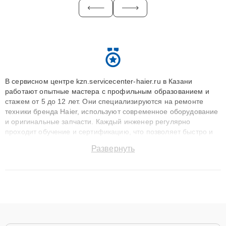
В сервисном центре kzn.servicecenter-haier.ru в Казани
работают опытные мастера с профильным образованием и
стажем от 5 до 12 лет. Они специализируются на ремонте
техники бренда Haier, используют современное оборудование
и оригинальные запчасти. Каждый инженер регулярно
проходит обучение и сертификацию, что позволяет быстро и
точноdiagnostikировать поломки и восстанавливать технику с
Развернуть
сохранением гарантии до 3 лет. Наши мастера решают
сложные случаи: от замены матриц и материнских плат до
ремонта после залития и восстановления данных. Благодаря
высокой квалификации и ответственному подходу клиенты
получают быстрый, качественный ремонт и понятные
объяснения по результатам диагностики.