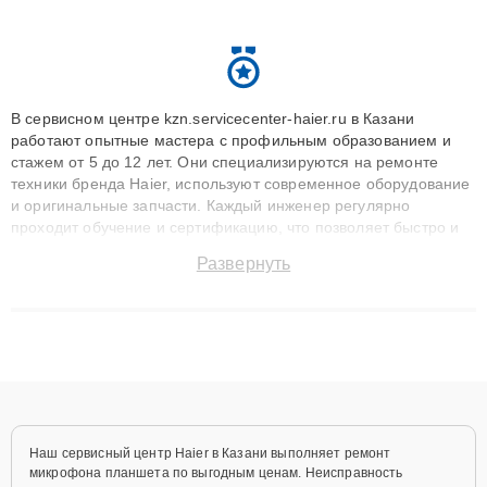
В сервисном центре kzn.servicecenter-haier.ru в Казани
работают опытные мастера с профильным образованием и
стажем от 5 до 12 лет. Они специализируются на ремонте
техники бренда Haier, используют современное оборудование
и оригинальные запчасти. Каждый инженер регулярно
проходит обучение и сертификацию, что позволяет быстро и
точноdiagnostikировать поломки и восстанавливать технику с
Развернуть
сохранением гарантии до 3 лет. Наши мастера решают
сложные случаи: от замены матриц и материнских плат до
ремонта после залития и восстановления данных. Благодаря
высокой квалификации и ответственному подходу клиенты
получают быстрый, качественный ремонт и понятные
объяснения по результатам диагностики.
Наш сервисный центр Haier в Казани выполняет ремонт
микрофона планшета по выгодным ценам. Неисправность