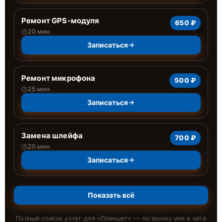
Ремонт GPS-модуля
650 ₽
20 мин
Записаться
Ремонт микрофона
500 ₽
25 мин
Записаться
Замена шлейфа
700 ₽
20 мин
Записаться
Показать всё
Полный список услуг для «
Планшет
» — по звонку или в чате