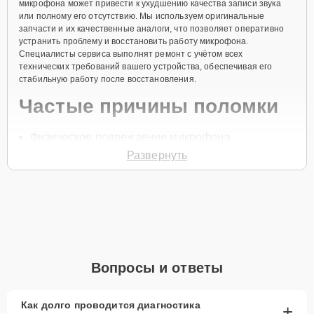
микрофона может привести к ухудшению качества записи звука
или полному его отсутствию. Мы используем оригинальные
запчасти и их качественные аналоги, что позволяет оперативно
устранить проблему и восстановить работу микрофона.
Специалисты сервиса выполнят ремонт с учётом всех
технических требований вашего устройства, обеспечивая его
стабильную работу после восстановления.
Частые причины поломки
Физическое повреждение микрофона
Развернуть
Попадание влаги
Засорение звукового канала
Неисправность контактов
Сбой в работе программного обеспечения
Чтобы записаться на ремонт микрофона, позвоните по телефону
+7 (843) 254-64-35 или оставьте
Заявку на сайте
. Специалист
Вопросы и ответы
свяжется с вами в течение одной минуты для уточнения всех
вопросов и записи на диагностику и ремонт.
Главные особенности
Как долго проводится диагностика
+