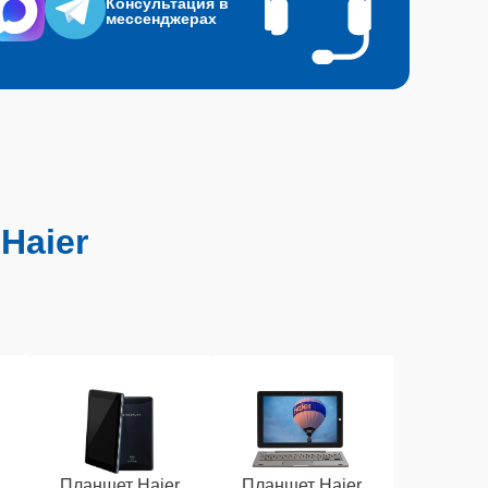
Консультация в
мессенджерах
Haier
Планшет Haier
Планшет Haier