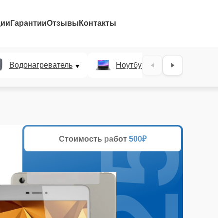
ции
Гарантии
Отзывы
Контакты
25%
Водонагреватель
Ноутбук
Духово
Стоимость работ
500₽