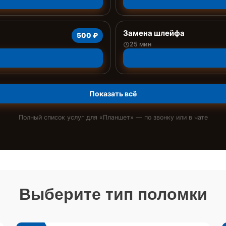
Замена шлейфа
500 ₽
25 мин
Показать всё
Полный список услуг для «
Планшет
» — по звонку или в чате
Выберите тип поломки