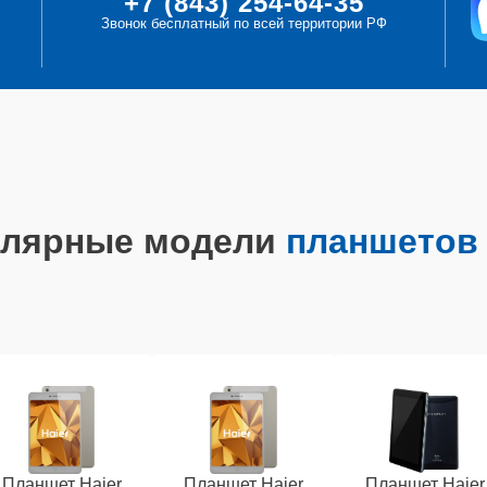
+7 (843) 254-64-35
Звонок бесплатный по всей территории РФ
улярные модели
планшетов 
Планшет Haier
Планшет Haier
Планшет Haier