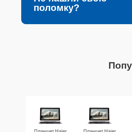
поломку?
Поп
Планшет Haier
Планшет Haier