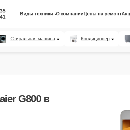
-35
Виды техники
О компании
Цены на ремонт
Ак
-41
Стиральная машина
Кондиционер
aier G800
в