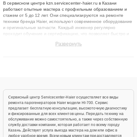
В сервисном центре kzn.servicecenter-haier.ru в Казани
работают опытные мастера с профильным образованием и
стажем от 5 до 12 лет. Они специализируются на ремонте
техники бренда Haier, используют современное оборудование
и оригинальные запчасти. Каждый инженер регулярно
проходит обучение и сертификацию, что позволяет быстро и
точноdiagnostikировать поломки и восстанавливать технику с
Развернуть
сохранением гарантии до 3 лет. Наши мастера решают
сложные случаи: от замены матриц и материнских плат до
ремонта после залития и восстановления данных. Благодаря
высокой квалификации и ответственному подходу клиенты
получают быстрый, качественный ремонт и понятные
объяснения по результатам диагностики.
Сервисный центр Servicecenter-Haier осуществляет все виды
ремонта парогенераторов Haier модели HI-700. Сервис
предлагает бесплатную консультацию, высокоточную диагностику
и фиксированные для всех клиентов цены. Передать технику на
обслуживание можно самостоятельно, а также через собственную
службу доставки компании, которая работает по всему городу
Казань. Действует услуга выезда мастера на дом или офис в
любое удобное время. Всем новым клиентам предоставляются