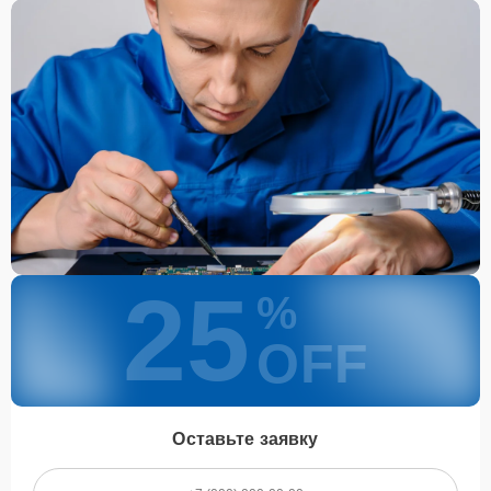
Какие предоставляются
гарантии
Каждому клиенту предоставляется гарантия сервиса, которая
распространяется на все виды ремонта, а также на все
используемые запчасти. Гарантия включает в себя срочную
обработку гарантийных случаев и постгарантийное обслуживание.
При гарантийном случае наш сервис установит новые запчасти и
обновит программное обеспечение совершенно бесплатно. Более
подробную информацию можно получить в разделе
Гарантии
.
Наличие запчастей и их
25
%
качество
OFF
Компания располагает собственными складами для получения
быстрого доступа к более 3 000 запчастям (оригинальные и
качественные аналоги). Клиенты нашего сервиса не ожидают
поступления запчастей, мастера приступают к ремонту сразу
Оставьте заявку
после получения и диагностирования устройства.