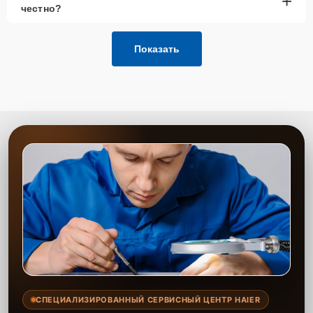
+
честно?
Сервисный центр выполняет замену USB порта с гарантией на
работу и установленные запчасти. Наши специалисты проведут
диагностику и замену в кратчайшие сроки, что позволяет вернуть
Показать
ноутбук в рабочее состояние без длительного ожидания. Ремонт
выполняется с учётом всех особенностей техники и пожеланий
клиента.
СПЕЦИАЛИЗИРОВАННЫЙ СЕРВИСНЫЙ ЦЕНТР HAIER