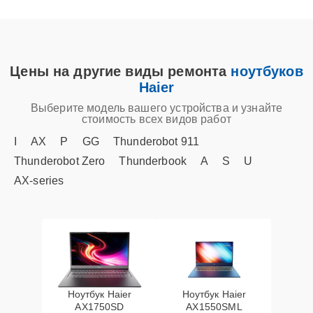
Цены на другие виды ремонта
ноутбуков
Haier
Выберите модель вашего устройства и узнайте
стоимость всех видов работ
I
AX
P
GG
Thunderobot 911
Thunderobot Zero
Thunderbook
A
S
U
AX‑series
Ноутбук Haier
Ноутбук Haier
AX1750SD
AX1550SML