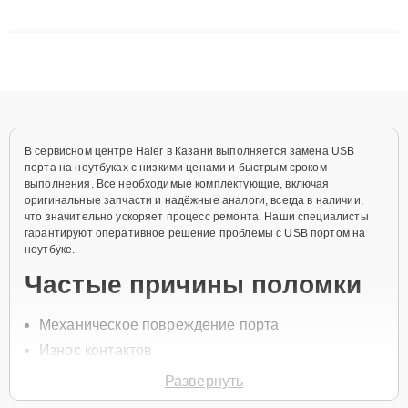
сложные случаи: от замены матриц и материнских плат до
ремонта после залития и восстановления данных. Благодаря
высокой квалификации и ответственному подходу клиенты
получают быстрый, качественный ремонт и понятные
объяснения по результатам диагностики.
В сервисном центре Haier в Казани выполняется замена USB
порта на ноутбуках с низкими ценами и быстрым сроком
выполнения. Все необходимые комплектующие, включая
оригинальные запчасти и надёжные аналоги, всегда в наличии,
что значительно ускоряет процесс ремонта. Наши специалисты
гарантируют оперативное решение проблемы с USB портом на
ноутбуке.
Частые причины поломки
Механическое повреждение порта
Износ контактов
Окисление или загрязнение разъёма
Развернуть
Попадание влаги внутрь устройства