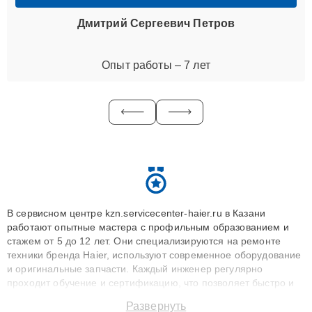
Дмитрий Сергеевич Петров
Опыт работы – 7 лет
В сервисном центре kzn.servicecenter-haier.ru в Казани
работают опытные мастера с профильным образованием и
стажем от 5 до 12 лет. Они специализируются на ремонте
техники бренда Haier, используют современное оборудование
и оригинальные запчасти. Каждый инженер регулярно
проходит обучение и сертификацию, что позволяет быстро и
точноdiagnostikировать поломки и восстанавливать технику с
Развернуть
сохранением гарантии до 3 лет. Наши мастера решают