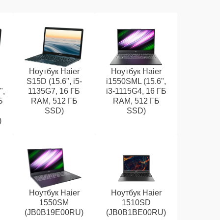
Ноутбук Haier
Ноутбук Haier
S15D (15.6", i5-
i1550SML (15.6",
",
1135G7, 16 ГБ
i3-1115G4, 16 ГБ
Б
RAM, 512 ГБ
RAM, 512 ГБ
SSD)
SSD)
)
Ноутбук Haier
Ноутбук Haier
1550SM
1510SD
(JB0B19E00RU)
(JB0B1BE00RU)