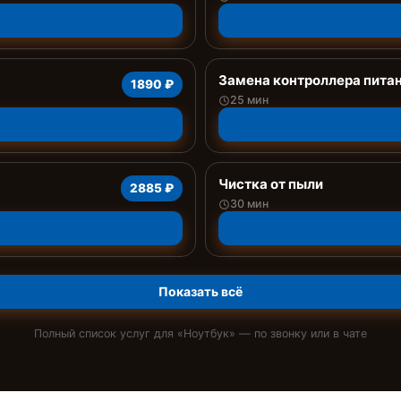
Замена контроллера пита
1890 ₽
25 мин
Чистка от пыли
2885 ₽
30 мин
Показать всё
Полный список услуг для «
Ноутбук
» — по звонку или в чате