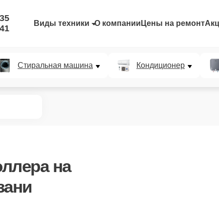
-35
Виды техники
О компании
Цены на ремонт
Ак
-41
Стиральная машина
Кондиционер
оллера
на
зани