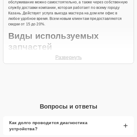
обслуживание можно самостоятельно, а также через собственную
службу доставки компании, которая работает по всему городу
Казань. Действует услуга выезда мастера на дом или офис в
любое удобное время. Всем новым клиентам предоставляются
скидки от 15 до 20%.
Виды используемых
запчастей
Развернуть
Для ремонта морозильной камеры модели HF260WG
предлагаются как оригинальные комплектующие бренда Haier, так
и качественные аналоги фирменных деталей. Выбор варианта
запчастей или качества аналогичных комплектующих всегда
остается за клиентом.
Как определиться с выбором запчастей:
Если устройство свежей модели и есть планы на
Вопросы и ответы
активное использование устройства дольше
года, рекомендуется выбор оригинальных
запчастей.
Как долго проводится диагностика
+
устройства?
При наличии планов в скором времени заменить
устройство на более современное, лучше