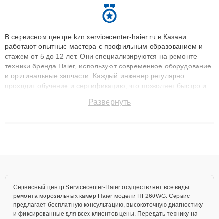
В сервисном центре kzn.servicecenter-haier.ru в Казани
работают опытные мастера с профильным образованием и
стажем от 5 до 12 лет. Они специализируются на ремонте
техники бренда Haier, используют современное оборудование
и оригинальные запчасти. Каждый инженер регулярно
проходит обучение и сертификацию, что позволяет быстро и
точноdiagnostikировать поломки и восстанавливать технику с
Развернуть
сохранением гарантии до 3 лет. Наши мастера решают
сложные случаи: от замены матриц и материнских плат до
ремонта после залития и восстановления данных. Благодаря
высокой квалификации и ответственному подходу клиенты
получают быстрый, качественный ремонт и понятные
объяснения по результатам диагностики.
Сервисный центр Servicecenter-Haier осуществляет все виды
ремонта морозильных камер Haier модели HF260WG. Сервис
предлагает бесплатную консультацию, высокоточную диагностику
и фиксированные для всех клиентов цены. Передать технику на