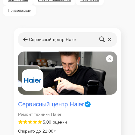
Внимание! Устройство отправляется на ремонт только после
согласования вариантов запчастей и стоимости ремонта с
Приволжский
клиентом. Стоимость ремонта фиксируется и не может быть
изменена в процессе или после завершения работ.
Доставка или выезд
мастера
Сервисный центр Haier
Если у клиента нет времени или возможности для перемещения
крупногабаритной техники, он может заказать курьерскую
доставку или услугу выезда мастера. Специалист приедет в
удобное место и время, проведет тщательную диагностику и при
наличии оборудования осуществит оперативный ремонт.
Как приехать в сервисный
центр
Сервисный центр Haier
Клиент может самостоятельно привезти устройство на
Ремонт техники Haier
диагностику и ремонт. Для этого нужно позвонить по телефону
5,0
0 оценки
горячей линии или оставить заявку, согласовать удобное время и
подъехать по адресу: г. Казань, улица Чехова, 9.
Открыто до 21:00