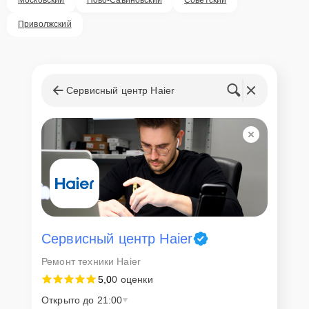
Внимание! Устройство отправляется на ремонт только после
согласования вариантов запчастей и стоимости ремонта с
Приволжский
клиентом. Стоимость ремонта фиксируется и не может быть
изменена в процессе или после завершения работ.
Доставка или выезд
мастера
Сервисный центр Haier
Если у клиента нет времени или возможности для перемещения
крупногабаритной техники, он может заказать курьерскую
доставку или услугу выезда мастера. Специалист приедет в
удобное место и время, проведет тщательную диагностику и при
наличии оборудования осуществит оперативный ремонт.
Как приехать в сервисный
центр
Сервисный центр Haier
Клиент может самостоятельно привезти устройство на
Ремонт техники Haier
диагностику и ремонт. Для этого нужно позвонить по телефону
5,0
0 оценки
горячей линии или оставить заявку, согласовать удобное время и
подъехать по адресу: г. Казань, улица Чехова, 9.
Открыто до 21:00