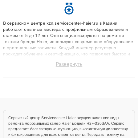
В сервисном центре kzn.servicecenter-haier.ru в Казани
работают опытные мастера с профильным образованием и
стажем от 5 до 12 лет. Они специализируются на ремонте
техники бренда Haier, используют современное оборудование
и оригинальные запчасти. Каждый инженер регулярно
проходит обучение и сертификацию, что позволяет быстро и
точноdiagnostikировать поломки и восстанавливать технику с
Развернуть
сохранением гарантии до 3 лет. Наши мастера решают
сложные случаи: от замены матриц и материнских плат до
ремонта после залития и восстановления данных. Благодаря
высокой квалификации и ответственному подходу клиенты
получают быстрый, качественный ремонт и понятные
объяснения по результатам диагностики.
Сервисный центр Servicecenter-Haier осуществляет все виды
ремонта морозильных камер Haier модели H2F-320SAA. Сервис
предлагает бесплатную консультацию, высокоточную диагностику
и фиксированные для всех клиентов цены. Передать технику на