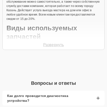
обслуживание можно самостоятельно, а также через собственную
службу доставки компании, которая работает по всему городу
Казань. Действует услуга выезда мастера на дом или офис в
любое удобное время. Всем новым клиентам предоставляются
скидки от 15 до 20%.
Виды используемых
запчастей
Развернуть
Для ремонта морозильной камеры модели H2F-320SAA
предлагаются как оригинальные комплектующие бренда Haier, так
и качественные аналоги фирменных деталей. Выбор варианта
запчастей или качества аналогичных комплектующих всегда
остается за клиентом.
Как определиться с выбором запчастей:
Если устройство свежей модели и есть планы на
Вопросы и ответы
активное использование устройства дольше
года, рекомендуется выбор оригинальных
запчастей.
Как долго проводится диагностика
+
устройства?
При наличии планов в скором времени заменить
устройство на более современное, лучше