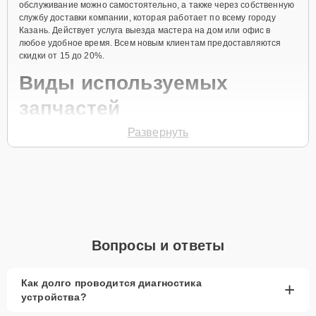
обслуживание можно самостоятельно, а также через собственную
службу доставки компании, которая работает по всему городу
Казань. Действует услуга выезда мастера на дом или офис в
любое удобное время. Всем новым клиентам предоставляются
скидки от 15 до 20%.
Виды используемых
запчастей
Развернуть
Для ремонта морозильной камеры модели H2F-262GAA
предлагаются как оригинальные комплектующие бренда Haier, так
и качественные аналоги фирменных деталей. Выбор варианта
запчастей или качества аналогичных комплектующих всегда
остается за клиентом.
Как определиться с выбором запчастей:
Если устройство свежей модели и есть планы на
Вопросы и ответы
активное использование устройства дольше
года, рекомендуется выбор оригинальных
запчастей.
Как долго проводится диагностика
+
устройства?
При наличии планов в скором времени заменить
устройство на более современное, лучше