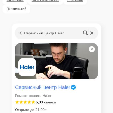
Внимание! Устройство отправляется на ремонт только после
согласования вариантов запчастей и стоимости ремонта с
Приволжский
клиентом. Стоимость ремонта фиксируется и не может быть
изменена в процессе или после завершения работ.
Доставка или выезд
мастера
Сервисный центр Haier
Если у клиента нет времени или возможности для перемещения
крупногабаритной техники, он может заказать курьерскую
доставку или услугу выезда мастера. Специалист приедет в
удобное место и время, проведет тщательную диагностику и при
наличии оборудования осуществит оперативный ремонт.
Как приехать в сервисный
центр
Сервисный центр Haier
Клиент может самостоятельно привезти устройство на
Ремонт техники Haier
диагностику и ремонт. Для этого нужно позвонить по телефону
5,0
0 оценки
горячей линии или оставить заявку, согласовать удобное время и
подъехать по адресу: г. Казань, улица Чехова, 9.
Открыто до 21:00