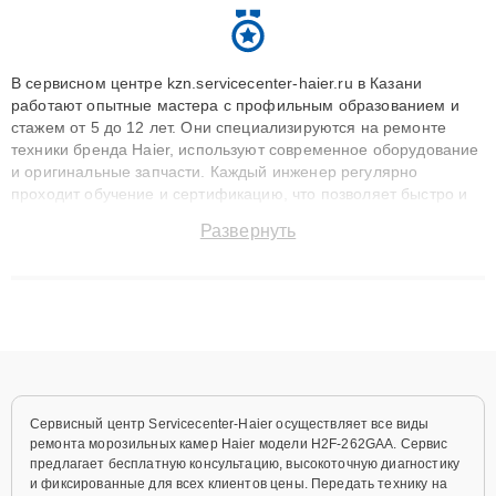
В сервисном центре kzn.servicecenter-haier.ru в Казани
работают опытные мастера с профильным образованием и
стажем от 5 до 12 лет. Они специализируются на ремонте
техники бренда Haier, используют современное оборудование
и оригинальные запчасти. Каждый инженер регулярно
проходит обучение и сертификацию, что позволяет быстро и
точноdiagnostikировать поломки и восстанавливать технику с
Развернуть
сохранением гарантии до 3 лет. Наши мастера решают
сложные случаи: от замены матриц и материнских плат до
ремонта после залития и восстановления данных. Благодаря
высокой квалификации и ответственному подходу клиенты
получают быстрый, качественный ремонт и понятные
объяснения по результатам диагностики.
Сервисный центр Servicecenter-Haier осуществляет все виды
ремонта морозильных камер Haier модели H2F-262GAA. Сервис
предлагает бесплатную консультацию, высокоточную диагностику
и фиксированные для всех клиентов цены. Передать технику на