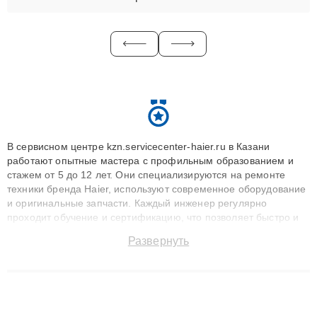
В сервисном центре kzn.servicecenter-haier.ru в Казани
работают опытные мастера с профильным образованием и
стажем от 5 до 12 лет. Они специализируются на ремонте
техники бренда Haier, используют современное оборудование
и оригинальные запчасти. Каждый инженер регулярно
проходит обучение и сертификацию, что позволяет быстро и
точноdiagnostikировать поломки и восстанавливать технику с
Развернуть
сохранением гарантии до 3 лет. Наши мастера решают
сложные случаи: от замены матриц и материнских плат до
ремонта после залития и восстановления данных. Благодаря
высокой квалификации и ответственному подходу клиенты
получают быстрый, качественный ремонт и понятные
объяснения по результатам диагностики.