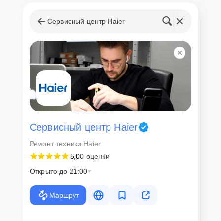
Доставка или выезд
мастера
Сервисный центр Haier
Если у клиента нет времени или возможности для перемещения
крупногабаритной техники, он может заказать курьерскую
доставку или услугу выезда мастера. Специалист приедет в
удобное место и время, проведет тщательную диагностику и при
наличии оборудования осуществит оперативный ремонт.
Как приехать в сервисный
центр
Сервисный центр Haier
Клиент может самостоятельно привезти устройство на
Ремонт техники Haier
диагностику и ремонт. Для этого нужно позвонить по телефону
5,0
0 оценки
горячей линии или оставить заявку, согласовать удобное время и
подъехать по адресу: г. Казань, улица Чехова, 9.
Открыто до 21:00
Ответственность за
Маршрут
технику