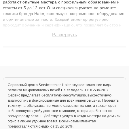
работают опытные мастера с профильным образованием и
стажем от 5 до 12 лет. Они специализируются на ремонте
техники бренда Haier, используют современное оборудование
и оригинальные запчасти. Каждый инженер регулярно
проходит обучение и сертификацию, что позволяет быстро и
точноdiagnostikировать поломки и восстанавливать технику с
Развернуть
сохранением гарантии до 3 лет. Наши мастера решают
сложные случаи: от замены матриц и материнских плат до
ремонта после залития и восстановления данных. Благодаря
высокой квалификации и ответственному подходу клиенты
получают быстрый, качественный ремонт и понятные
объяснения по результатам диагностики.
Сервисный центр Servicecenter-Haier осуществляет все виды
ремонта микроволновых печей Haier модели 17UG53V-20B.
Сервис предлагает бесплатную консультацию, высокоточную
диагностику и фиксированные для всех клиентов цены. Передать
технику на обслуживание можно самостоятельно, а также через
собственную службу доставки компании, которая работает по
всему городу Казань. Действует услуга выезда мастера на дом или
офис в любое удобное время. Всем новым клиентам
предоставляются скидки от 15 до 20%.