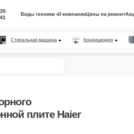
-35
Виды техники
О компании
Цены на ремонт
Ак
-41
Стиральная машина
Кондиционер
орного
нной плите Haier