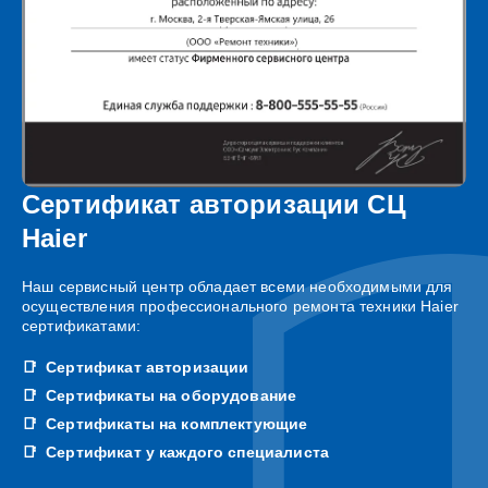
Сертификат авторизации СЦ
Haier
Наш сервисный центр обладает всеми необходимыми для
осуществления профессионального ремонта техники Haier
сертификатами:
Сертификат авторизации
Сертификаты на оборудование
Сертификаты на комплектующие
Сертификат у каждого специалиста