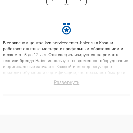
В сервисном центре kzn.servicecenter-haier.ru в Казани
работают опытные мастера с профильным образованием и
стажем от 5 до 12 лет. Они специализируются на ремонте
техники бренда Haier, используют современное оборудование
и оригинальные запчасти. Каждый инженер регулярно
проходит обучение и сертификацию, что позволяет быстро и
точноdiagnostikировать поломки и восстанавливать технику с
Развернуть
сохранением гарантии до 3 лет. Наши мастера решают
сложные случаи: от замены матриц и материнских плат до
ремонта после залития и восстановления данных. Благодаря
высокой квалификации и ответственному подходу клиенты
получают быстрый, качественный ремонт и понятные
объяснения по результатам диагностики.