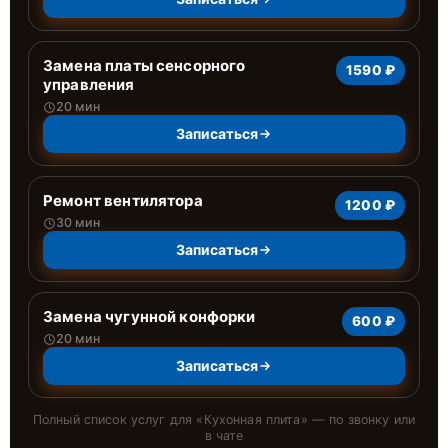
Замена платы сенсорного
1590 ₽
управления
20 мин
Записаться
Ремонт вентилятора
1200 ₽
30 мин
Записаться
Замена чугунной конфорки
600 ₽
20 мин
Записаться
Полный список услуг для «
Кухонная плита
» — по звонку или
в чате