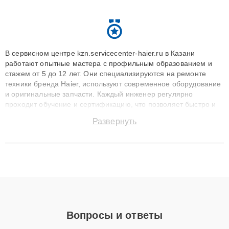
В сервисном центре kzn.servicecenter-haier.ru в Казани
работают опытные мастера с профильным образованием и
стажем от 5 до 12 лет. Они специализируются на ремонте
техники бренда Haier, используют современное оборудование
и оригинальные запчасти. Каждый инженер регулярно
проходит обучение и сертификацию, что позволяет быстро и
точноdiagnostikировать поломки и восстанавливать технику с
Развернуть
сохранением гарантии до 3 лет. Наши мастера решают
сложные случаи: от замены матриц и материнских плат до
ремонта после залития и восстановления данных. Благодаря
высокой квалификации и ответственному подходу клиенты
получают быстрый, качественный ремонт и понятные
объяснения по результатам диагностики.
Вопросы и ответы