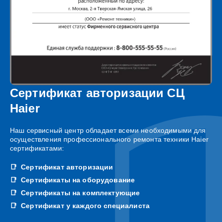
Сертификат авторизации СЦ
Haier
Наш сервисный центр обладает всеми необходимыми для
осуществления профессионального ремонта техники Haier
сертификатами:
Сертификат авторизации
Сертификаты на оборудование
Сертификаты на комплектующие
Сертификат у каждого специалиста