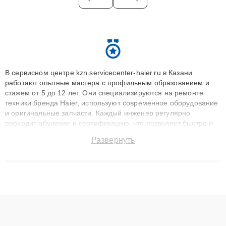
В сервисном центре kzn.servicecenter-haier.ru в Казани
работают опытные мастера с профильным образованием и
стажем от 5 до 12 лет. Они специализируются на ремонте
техники бренда Haier, используют современное оборудование
и оригинальные запчасти. Каждый инженер регулярно
проходит обучение и сертификацию, что позволяет быстро и
точноdiagnostikировать поломки и восстанавливать технику с
Развернуть
сохранением гарантии до 3 лет. Наши мастера решают
сложные случаи: от замены матриц и материнских плат до
ремонта после залития и восстановления данных. Благодаря
высокой квалификации и ответственному подходу клиенты
получают быстрый, качественный ремонт и понятные
объяснения по результатам диагностики.