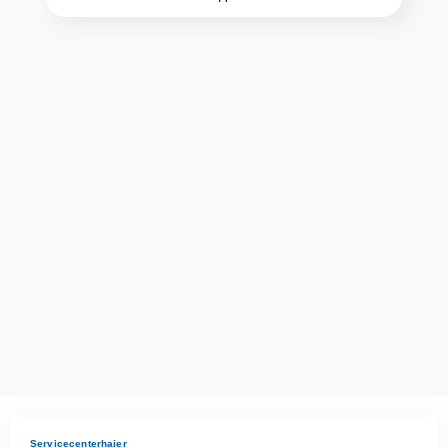
проконсультируют по всем необходимым вопросам, запишут на
диагностику, подскажут с вариантами курьерской доставки или
оформят выезд мастера в удобное время и место.
Servicecenterhaier