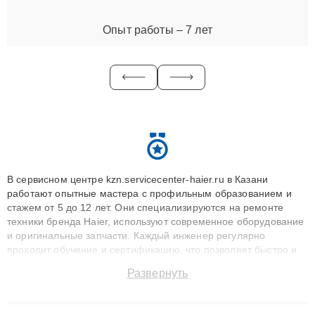
Опыт работы – 7 лет
В сервисном центре kzn.servicecenter-haier.ru в Казани
работают опытные мастера с профильным образованием и
стажем от 5 до 12 лет. Они специализируются на ремонте
техники бренда Haier, используют современное оборудование
и оригинальные запчасти. Каждый инженер регулярно
проходит обучение и сертификацию, что позволяет быстро и
точноdiagnostikировать поломки и восстанавливать технику с
Развернуть
сохранением гарантии до 3 лет. Наши мастера решают
сложные случаи: от замены матриц и материнских плат до
ремонта после залития и восстановления данных. Благодаря