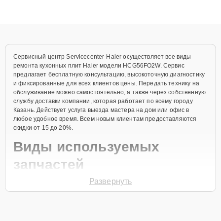
высокой квалификации и ответственному подходу клиенты
получают быстрый, качественный ремонт и понятные
объяснения по результатам диагностики.
Сервисный центр Servicecenter-Haier осуществляет все виды
ремонта кухонных плит Haier модели HCG56FO2W. Сервис
предлагает бесплатную консультацию, высокоточную диагностику
и фиксированные для всех клиентов цены. Передать технику на
обслуживание можно самостоятельно, а также через собственную
службу доставки компании, которая работает по всему городу
Казань. Действует услуга выезда мастера на дом или офис в
любое удобное время. Всем новым клиентам предоставляются
скидки от 15 до 20%.
Виды используемых
запчастей
Развернуть
Для ремонта кухонной плиты модели HCG56FO2W предлагаются
как оригинальные комплектующие бренда Haier, так и
качественные аналоги фирменных деталей. Выбор варианта
запчастей или качества аналогичных комплектующих всегда