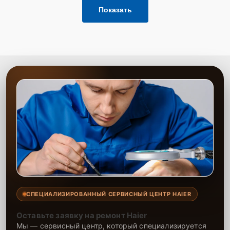
для быстрого уточнения деталей.
Показать
Привезти устройство в ближайший центр или
передать аппарат курьеру службы доставки,
дождаться результатов диагностики и принять
решение.
Дождаться оповещения о готовности и забрать
устройство самостоятельно или воспользоваться
курьерской доставкой.
При необходимости клиент может воспользоваться услугой
вызова мастера для проведения диагностики и ремонта в
желаемом месте и удобное время.
Какие предоставляются
гарантии
Каждому клиенту предоставляется гарантия сервиса, которая
распространяется на все виды ремонта, а также на все
СПЕЦИАЛИЗИРОВАННЫЙ СЕРВИСНЫЙ ЦЕНТР HAIER
используемые запчасти. Гарантия включает в себя срочную
обработку гарантийных случаев и постгарантийное обслуживание.
Оставьте заявку на ремонт Haier
При гарантийном случае наш сервис установит новые запчасти и
Мы — сервисный центр, который специализируется
обновит программное обеспечение совершенно бесплатно. Более