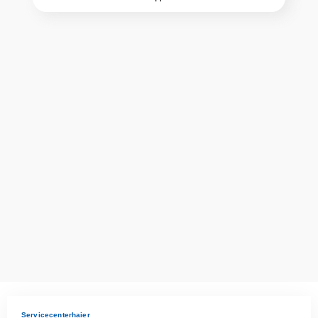
проконсультируют по всем необходимым вопросам, запишут на
диагностику, подскажут с вариантами курьерской доставки или
оформят выезд мастера в удобное время и место.
Servicecenterhaier