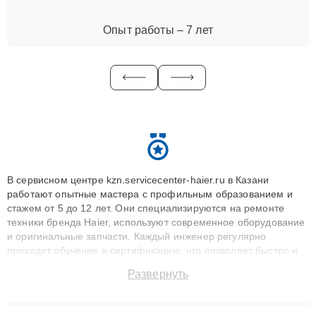
Опыт работы – 7 лет
В сервисном центре kzn.servicecenter-haier.ru в Казани
работают опытные мастера с профильным образованием и
стажем от 5 до 12 лет. Они специализируются на ремонте
техники бренда Haier, используют современное оборудование
и оригинальные запчасти. Каждый инженер регулярно
проходит обучение и сертификацию, что позволяет быстро и
точноdiagnostikировать поломки и восстанавливать технику с
Развернуть
сохранением гарантии до 3 лет. Наши мастера решают
сложные случаи: от замены матриц и материнских плат до
ремонта после залития и восстановления данных. Благодаря