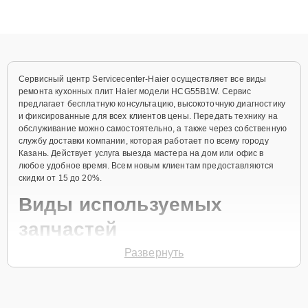
высокой квалификации и ответственному подходу клиенты
получают быстрый, качественный ремонт и понятные
объяснения по результатам диагностики.
Сервисный центр Servicecenter-Haier осуществляет все виды
ремонта кухонных плит Haier модели HCG55B1W. Сервис
предлагает бесплатную консультацию, высокоточную диагностику
и фиксированные для всех клиентов цены. Передать технику на
обслуживание можно самостоятельно, а также через собственную
службу доставки компании, которая работает по всему городу
Казань. Действует услуга выезда мастера на дом или офис в
любое удобное время. Всем новым клиентам предоставляются
скидки от 15 до 20%.
Виды используемых
запчастей
Развернуть
Для ремонта кухонной плиты модели HCG55B1W предлагаются
как оригинальные комплектующие бренда Haier, так и
качественные аналоги фирменных деталей. Выбор варианта
запчастей или качества аналогичных комплектующих всегда