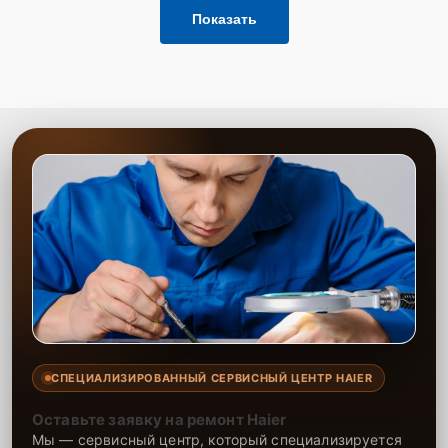
для быстрого уточнения деталей.
Показать
Привезти устройство в ближайший центр или
передать аппарат курьеру службы доставки,
дождаться результатов диагностики и принять
решение.
Дождаться оповещения о готовности и забрать
устройство самостоятельно или воспользоваться
курьерской доставкой.
При необходимости клиент может воспользоваться услугой
вызова мастера для проведения диагностики и ремонта в
желаемом месте и удобное время.
Какие предоставляются
гарантии
Каждому клиенту предоставляется гарантия сервиса, которая
распространяется на все виды ремонта, а также на все
СПЕЦИАЛИЗИРОВАННЫЙ СЕРВИСНЫЙ ЦЕНТР HAIER
используемые запчасти. Гарантия включает в себя срочную
обработку гарантийных случаев и постгарантийное обслуживание.
Оставьте заявку на ремонт Haier
При гарантийном случае наш сервис установит новые запчасти и
Мы — сервисный центр, который специализируется
обновит программное обеспечение совершенно бесплатно. Более