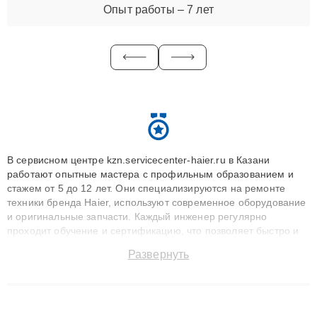
Опыт работы – 7 лет
В сервисном центре kzn.servicecenter-haier.ru в Казани
работают опытные мастера с профильным образованием и
стажем от 5 до 12 лет. Они специализируются на ремонте
техники бренда Haier, используют современное оборудование
и оригинальные запчасти. Каждый инженер регулярно
проходит обучение и сертификацию, что позволяет быстро и
точноdiagnostikировать поломки и восстанавливать технику с
Развернуть
сохранением гарантии до 3 лет. Наши мастера решают
сложные случаи: от замены матриц и материнских плат до
ремонта после залития и восстановления данных. Благодаря
высокой квалификации и ответственному подходу клиенты
получают быстрый, качественный ремонт и понятные