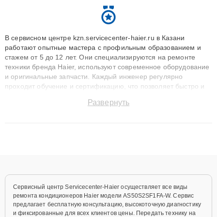
В сервисном центре kzn.servicecenter-haier.ru в Казани
работают опытные мастера с профильным образованием и
стажем от 5 до 12 лет. Они специализируются на ремонте
техники бренда Haier, используют современное оборудование
и оригинальные запчасти. Каждый инженер регулярно
проходит обучение и сертификацию, что позволяет быстро и
точноdiagnostikировать поломки и восстанавливать технику с
Развернуть
сохранением гарантии до 3 лет. Наши мастера решают
сложные случаи: от замены матриц и материнских плат до
ремонта после залития и восстановления данных. Благодаря
высокой квалификации и ответственному подходу клиенты
получают быстрый, качественный ремонт и понятные
объяснения по результатам диагностики.
Сервисный центр Servicecenter-Haier осуществляет все виды
ремонта кондиционеров Haier модели AS50S2SF1FA-W. Сервис
предлагает бесплатную консультацию, высокоточную диагностику
и фиксированные для всех клиентов цены. Передать технику на