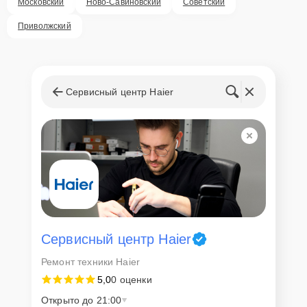
Московский
Ново-Савиновский
Советский
Внимание! Устройство отправляется на ремонт только после
согласования вариантов запчастей и стоимости ремонта с
Приволжский
клиентом. Стоимость ремонта фиксируется и не может быть
изменена в процессе или после завершения работ.
Доставка или выезд
мастера
Сервисный центр Haier
Если у клиента нет времени или возможности для перемещения
крупногабаритной техники, он может заказать курьерскую
доставку или услугу выезда мастера. Специалист приедет в
удобное место и время, проведет тщательную диагностику и при
наличии оборудования осуществит оперативный ремонт.
Как приехать в сервисный
центр
Сервисный центр Haier
Клиент может самостоятельно привезти устройство на
Ремонт техники Haier
диагностику и ремонт. Для этого нужно позвонить по телефону
5,0
0 оценки
горячей линии или оставить заявку, согласовать удобное время и
подъехать по адресу: г. Казань, улица Чехова, 9.
Открыто до 21:00