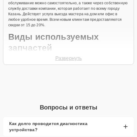
обслуживание можно самостоятельно, а также через собственную
службу доставки компании, которая работает по всему городу
Казань. Действует услуга выезда мастера на дом или офис в
любое удобное время. Всем новым клиентам предоставляются
скидки от 15 до 20%.
Виды используемых
запчастей
Развернуть
Для ремонта кондиционера модели AS50S2SF1FA-W
предлагаются как оригинальные комплектующие бренда Haier, так
и качественные аналоги фирменных деталей. Выбор варианта
запчастей или качества аналогичных комплектующих всегда
остается за клиентом.
Как определиться с выбором запчастей:
Если устройство свежей модели и есть планы на
Вопросы и ответы
активное использование устройства дольше
года, рекомендуется выбор оригинальных
запчастей.
Как долго проводится диагностика
+
устройства?
При наличии планов в скором времени заменить
устройство на более современное, лучше