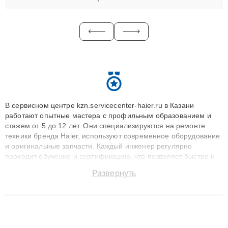
В сервисном центре kzn.servicecenter-haier.ru в Казани
работают опытные мастера с профильным образованием и
стажем от 5 до 12 лет. Они специализируются на ремонте
техники бренда Haier, используют современное оборудование
и оригинальные запчасти. Каждый инженер регулярно
проходит обучение и сертификацию, что позволяет быстро и
точноdiagnostikировать поломки и восстанавливать технику с
Развернуть
сохранением гарантии до 3 лет. Наши мастера решают
сложные случаи: от замены матриц и материнских плат до
ремонта после залития и восстановления данных. Благодаря
высокой квалификации и ответственному подходу клиенты
получают быстрый, качественный ремонт и понятные
объяснения по результатам диагностики.