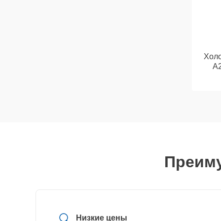
Холо
A
Преиму
Низкие цены