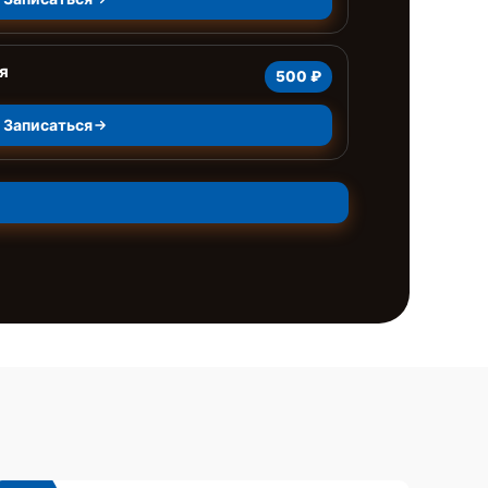
я
500 ₽
Записаться