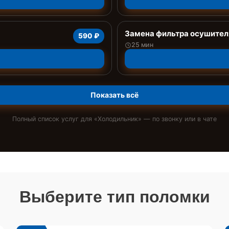
Замена фильтра осушител
590 ₽
25 мин
Показать всё
Полный список услуг для «
Холодильник
» — по звонку или в чате
Выберите тип поломки